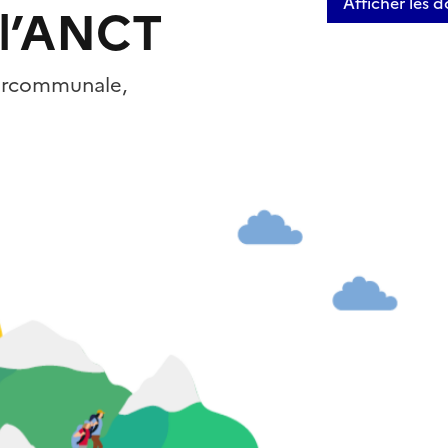
Afficher les 
 l’ANCT
tercommunale,